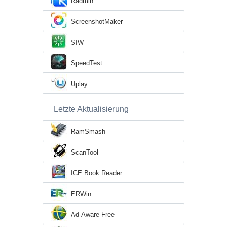
Radmin
ScreenshotMaker
SIW
SpeedTest
Uplay
Letzte Aktualisierung
RamSmash
ScanTool
ICE Book Reader
ERWin
Ad-Aware Free