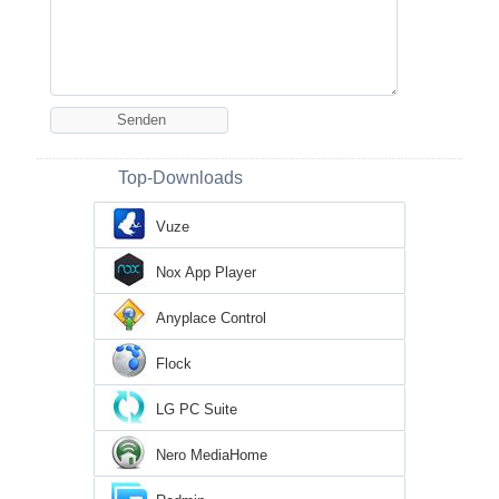
Top-Downloads
Vuze
Nox App Player
Anyplace Control
Flock
LG PC Suite
Nero MediaHome