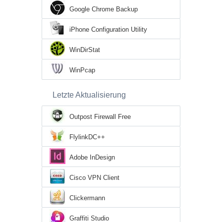
Google Chrome Backup
iPhone Configuration Utility
WinDirStat
WinPcap
Letzte Aktualisierung
Outpost Firewall Free
FlylinkDC++
Adobe InDesign
Cisco VPN Client
Clickermann
Graffiti Studio