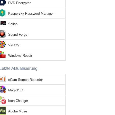
DVD Decrypter
Kaspersky Password Manager
Scilab
Sound Forge
VkDuty
Windows Repair
Letzte Aktualisierung
oCam Screen Recorder
MagicISO
Icon Changer
Adobe Muse