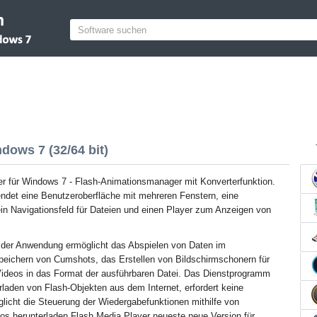
dows 7 (32/64 bit)
r für Windows 7 - Flash-Animationsmanager mit Konverterfunktion.
det eine Benutzeroberfläche mit mehreren Fenstern, eine
ein Navigationsfeld für Dateien und einen Player zum Anzeigen von
t der Anwendung ermöglicht das Abspielen von Daten im
peichern von Cumshots, das Erstellen von Bildschirmschonern für
ideos in das Format der ausführbaren Datei. Das Dienstprogramm
laden von Flash-Objekten aus dem Internet, erfordert keine
glicht die Steuerung der Wiedergabefunktionen mithilfe von
os herunterladen Flash Media Player neueste neue Version für