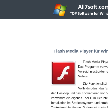
Flash Media Player für Win
Flash Media Playe
Das Programm verwen
Verzeichnisstruktur, 
Videos.
Die Funktionalitä
Vollbildmodus, das S
den Desktop und das Konvertieren von V
verwendet ein eigenes Tool zum Herunter
Installation im Betriebssystem und ermö
Tastenkombinationen. Du kannst kostenl