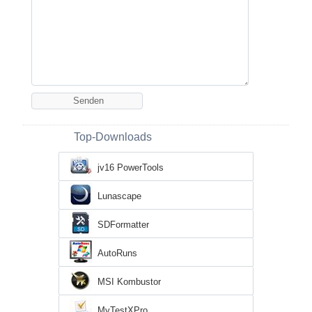
Top-Downloads
jv16 PowerTools
Lunascape
SDFormatter
AutoRuns
MSI Kombustor
MyTestXPro