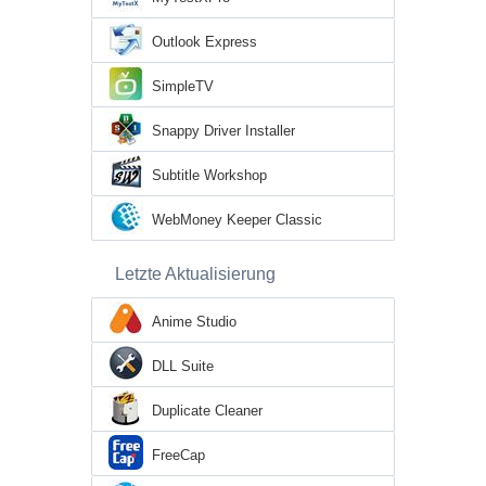
Outlook Express
SimpleTV
Snappy Driver Installer
Subtitle Workshop
WebMoney Keeper Classic
Letzte Aktualisierung
Anime Studio
DLL Suite
Duplicate Cleaner
FreeCap