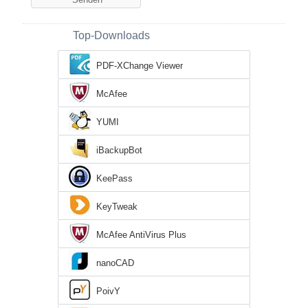
Top-Downloads
PDF-XChange Viewer
McAfee
YUMI
iBackupBot
KeePass
KeyTweak
McAfee AntiVirus Plus
nanoCAD
PoivY