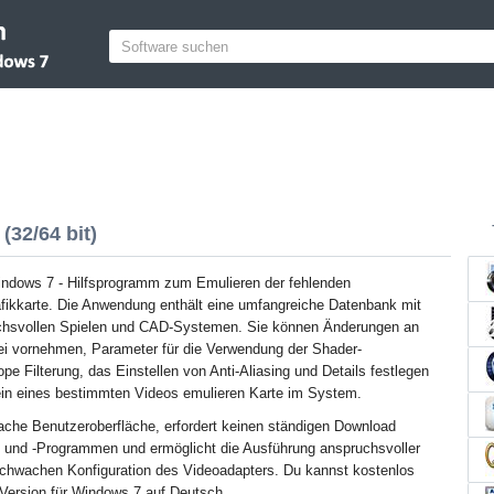
(32/64 bit)
indows 7 - Hilfsprogramm zum Emulieren der fehlenden
afikkarte. Die Anwendung enthält eine umfangreiche Datenbank mit
uchsvollen Spielen und CAD-Systemen. Sie können Änderungen an
ei vornehmen, Parameter für die Verwendung der Shader-
rope Filterung, das Einstellen von Anti-Aliasing und Details festlegen
in eines bestimmten Videos emulieren Karte im System.
ache Benutzeroberfläche, erfordert keinen ständigen Download
 und -Programmen und ermöglicht die Ausführung anspruchsvoller
chwachen Konfiguration des Videoadapters. Du kannst kostenlos
Version für Windows 7 auf Deutsch.