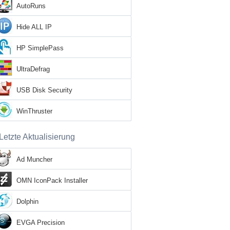
AutoRuns
Hide ALL IP
HP SimplePass
UltraDefrag
USB Disk Security
WinThruster
Letzte Aktualisierung
Ad Muncher
OMN IconPack Installer
Dolphin
EVGA Precision